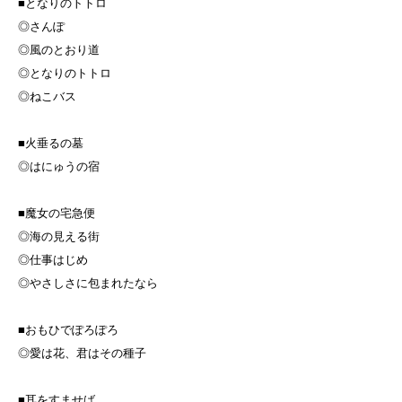
■となりのトトロ
◎さんぽ
◎風のとおり道
◎となりのトトロ
◎ねこバス
■火垂るの墓
◎はにゅうの宿
■魔女の宅急便
◎海の見える街
◎仕事はじめ
◎やさしさに包まれたなら
■おもひでぽろぽろ
◎愛は花、君はその種子
■耳をすませば