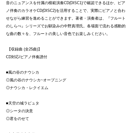
音のニュアンスを付属の模範演奏CD(DISC1)で確認できるほか、ピア
ノ伴奏のカラオケCD(DISC2)を活用することで、実際にピアノと合わ
せながら練習を進めることができます。著者・演奏者は、『フルート
のしらべ』シリーズでお馴染みの中野真理氏。各場面で流れる感動的
な曲の数々を、フルートの美しい音色でお楽しみください。
【収録曲 (全25曲)】
CD対応/ピアノ伴奏譜付
■風の谷のナウシカ
◎風の谷のナウシカ~オープニング
◎ナウシカ・レクイエム
■天空の城ラピュタ
◎シータの決意
◎君をのせて