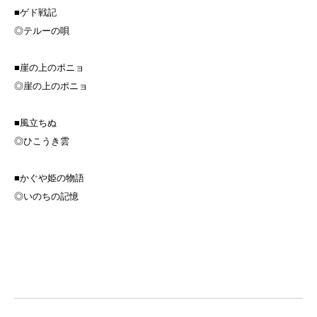
■ゲド戦記
◎テルーの唄
■崖の上のポニョ
◎崖の上のポニョ
■風立ちぬ
◎ひこうき雲
■かぐや姫の物語
◎いのちの記憶