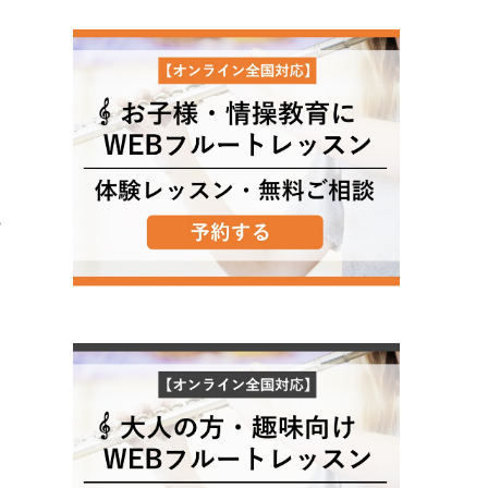
し
の
う
に