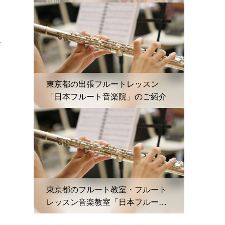
内
に
で
ー
神
東京都の出張フルートレッスン
「日本フルート音楽院」のご紹介
メ
本
東京都のフルート教室・フルート
レッスン音楽教室「日本フルート
く
音楽院」と体験レッスンご紹介
し