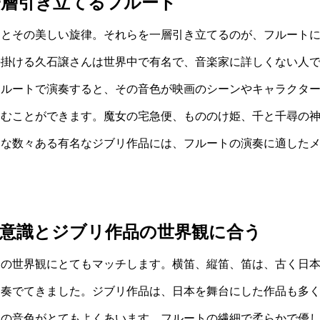
一層引き立てるフルート
品とその美しい旋律。それらを一層引き立てるのが、フルート
手掛ける久石譲さんは世界中で有名で、音楽家に詳しくない人
フルートで演奏すると、その音色が映画のシーンやキャラクタ
しむことができます。魔女の宅急便、もののけ姫、千と千尋の
うな数々ある有名なジブリ作品には、フルートの演奏に適した
意識とジブリ作品の世界観に合う
品の世界観にとてもマッチします。横笛、縦笛、笛は、古く日
を奏でてきました。ジブリ作品は、日本を舞台にした作品も多
トの音色がとてもよくあいます。フルートの繊細で柔らかで優