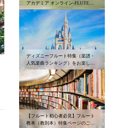
アカデミア オンライン-FLUTE
ACADEMIA ONLINE」ご紹介
ディズニーフルート特集（楽譜・
人気楽曲ランキング）をお楽しみ
ください♪
【フルート初心者必見】フルート
教本（教則本）特集ページのご案